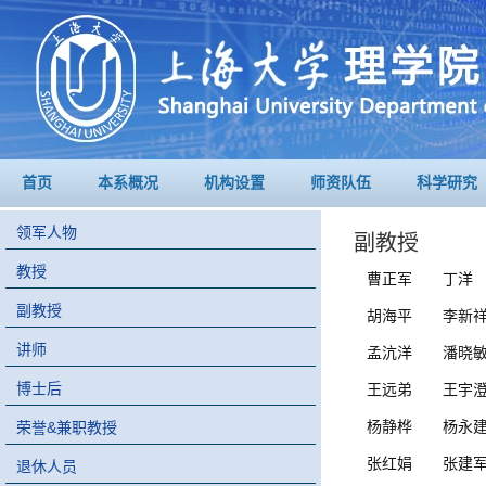
首页
本系概况
机构设置
师资队伍
科学研究
领军人物
副教授
教授
曹正军
丁洋
副教授
胡海平
李新
讲师
孟沆洋
潘晓
博士后
王远弟
王宇
杨静桦
杨永
荣誉&兼职教授
张红娟
张建
退休人员