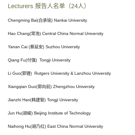
Lecturers 报告人名单（24人）
Chengming Bai(白承铭) Nankai University
Hao Chang(常浩) Central China Normal University
Yanan Cai (蔡延安) Suzhou University
Qiang Fu(付强) Tongji University
Li Guo(郭锂) Rutgers University & Lanzhou University
Xiangqian Guo(郭向前) Zhengzhou University
Jianzhi Han(韩建智) Tongji University
Jun Hu(胡峻) Beijing Institute of Technology
Naihong Hu(胡乃红) East China Normal University