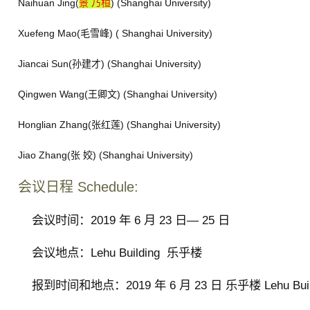
Naihuan Jing(
景 乃桓
) (Shanghai University)
Xuefeng Mao(毛雪峰) ( Shanghai University)
Jiancai Sun(孙建才) (Shanghai University)
Qingwen Wang(王卿文) (Shanghai University)
Honglian Zhang(张红莲) (Shanghai University)
Jiao Zhang(张 姣) (Shanghai University)
会议日程 Schedule:
会议时间：2019 年 6 月 23 日— 25 日
会议地点：Lehu Building 乐乎楼
报到时间和地点：2019 年 6 月 23 日 乐乎楼 Lehu Buil