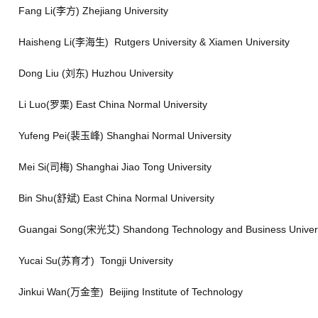
Fang Li(李方) Zhejiang University
Haisheng Li(李海生) Rutgers University & Xiamen University
Dong Liu (刘东) Huzhou University
Li Luo(罗栗) East China Normal University
Yufeng Pei(裴玉峰) Shanghai Normal University
Mei Si(司梅) Shanghai Jiao Tong University
Bin Shu(舒斌) East China Normal University
Guangai Song(宋光艾) Shandong Technology and Business Univers
Yucai Su(苏育才) Tongji University
Jinkui Wan(万金奎) Beijing Institute of Technology