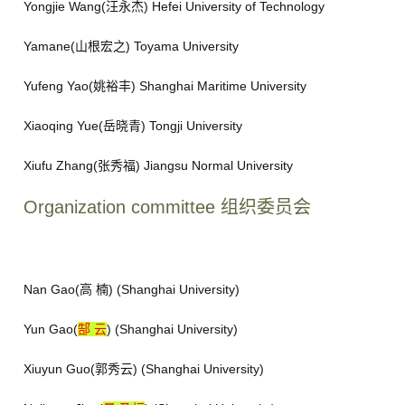
Yongjie Wang(汪永杰) Hefei University of Technology
Yamane(山根宏之) Toyama University
Yufeng Yao(姚裕丰) Shanghai Maritime University
Xiaoqing Yue(岳晓青) Tongji University
Xiufu Zhang(张秀福) Jiangsu Normal University
Organization committee 组织委员会
Nan Gao(高 楠) (Shanghai University)
Yun Gao(
郜 云
) (Shanghai University)
Xiuyun Guo(郭秀云) (Shanghai University)