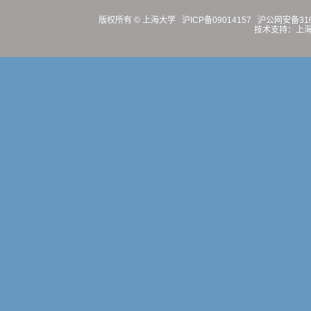
版权所有 ©
上海大学
沪ICP备09014157
沪公网安备3100
技术支持：
上