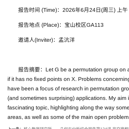
报告时间 (Time)：2026年6月24日(周三) 上午 
报告地点 (Place)：宝山校区GA113
邀请人(Inviter)：孟沆洋
报告摘要：Let G be a permutation group on a se
if it has no fixed points on X. Problems concern
have been a focus of research in permutation grou
(and sometimes surprising) applications. My aim in 
fascinating topic, highlighting along the way som
areas, as well as some of the main open problem