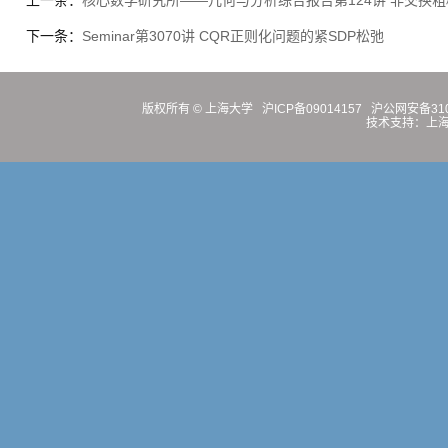
上一条：
核心数学研究所——几何与分析综合报告第124讲 非交换粗糙算
下一条：
Seminar第3070讲 CQR正则化问题的紧SDP松弛
版权所有 ©
上海大学
沪ICP备09014157
沪公网安备3100
技术支持：
上