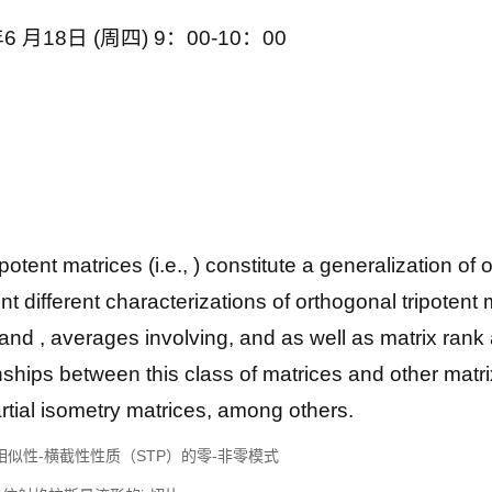
6 月18日 (周四) 9：00-10：00
t matrices (i.e., ) constitute a generalization of 
sent different characterizations of orthogonal tripotent
and , averages involving, and as well as matrix rank
ionships between this class of matrices and other matr
rtial isometry matrices, among others.
要求相似性-横截性性质（STP）的零-非零模式