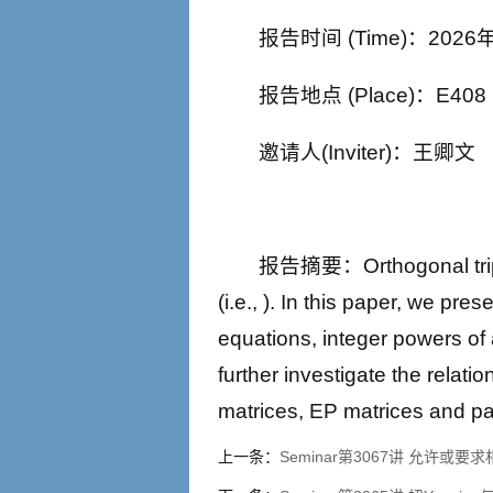
报告时间 (Time)：2026年
报告地点 (Place)：E408
邀请人(Inviter)：王卿文
报告摘要：Orthogonal tripoten
(i.e., ). In this paper, we pre
equations, integer powers of 
further investigate the relat
matrices, EP matrices and pa
上一条：
Seminar第3067讲 允许或