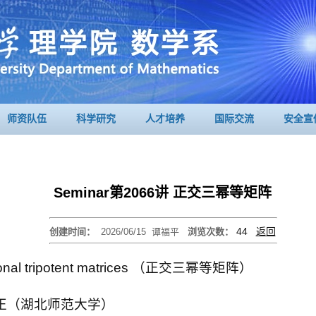
师资队伍
科学研究
人才培养
国际交流
安全宣
Seminar第2066讲 正交三幂等矩阵
44
返回
创建时间：
2026/06/15
谭福平
浏览次数：
onal tripotent matrices （正交三幂等矩阵）
左可正（湖北师范大学）