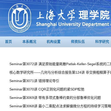
首页
本系概况
机构设置
师资队伍
科学研究
Seminar第3072讲 满足原始能量耗散Patlak-Keller-Segel系统
核心数学研究所——几何与分析综合报告第124讲 非交换粗糙算子的弱 
Seminar第3071讲 错排理论导引
Seminar第3070讲 CQR正则化问题的紧SDP松弛
Seminar第3069讲 带有多项式鲁棒约束的分部鲁棒优化问题
Seminar第3068讲 最小二乘配点法求解偏微分方程的持续学习策