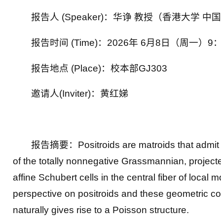
报告人 (Speaker)：华诤 教授（香港大学 中
报告时间 (Time)：2026年 6月8日（周一）9：
报告地点 (Place)：校本部GJ303
邀请人(Inviter)：黄红娣
报告摘要：Positroids are matroids that admit a to
of the totally nonnegative Grassmannian, projec
affine Schubert cells in the central fiber of local
perspective on positroids and these geometric co
naturally gives rise to a Poisson structure.