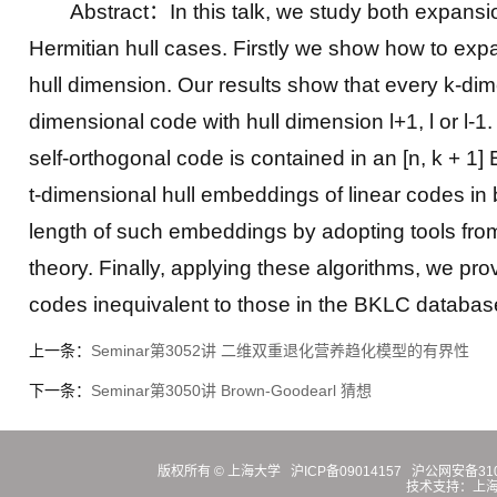
Abstract：In this talk, we study both expans
Hermitian hull cases. Firstly we show how to exp
hull dimension. Our results show that every k-dime
dimensional code with hull dimension l+1, l or l-1. I
self-orthogonal code is contained in an [n, k + 1
t-dimensional hull embeddings of linear codes in
length of such embeddings by adopting tools from 
theory. Finally, applying these algorithms, we pr
codes inequivalent to those in the BKLC databas
上一条：
Seminar第3052讲 二维双重退化营养趋化模型的有界性
下一条：
Seminar第3050讲 Brown-Goodearl 猜想
版权所有 ©
上海大学
沪ICP备09014157
沪公网安备3100
技术支持：
上