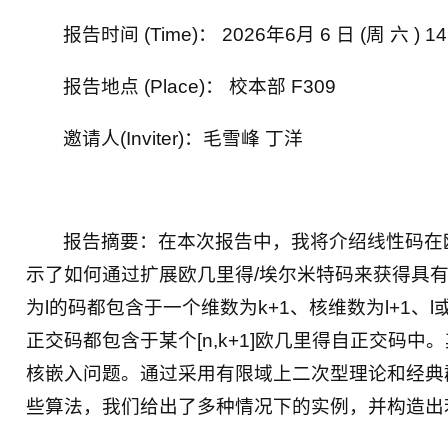
报告时间 (Time)： 2026年6月 6 日 (周 六 ) 14
报告地点 (Place)： 校本部 F309
邀请人(Inviter)：毛雪峰 丁洋
报告摘要：在本次报告中，我将介绍线性码在
示了如何通过扩展欧几里得/埃尔米特码来获得具
为l的码都包含于一个维数为k+1、核维数为l+1、l
正交码都包含于某个[n,k+1]欧几里得自正交码
核嵌入问题。通过采用有限域上二次型理论和经典
些算法，我们给出了多种情况下的实例，并构造出